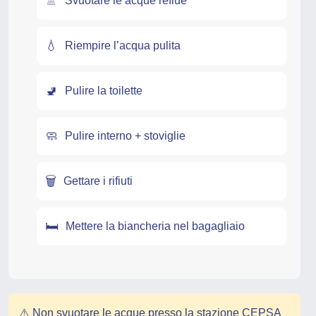
🚿
Svuotare le acque reflue
💧
Riempire l’acqua pulita
🚽
Pulire la toilette
🧼
Pulire interno + stoviglie
🗑️
Gettare i rifiuti
🛏️
Mettere la biancheria nel bagagliaio
⚠️ Non svuotare le acque presso la stazione CEPSA