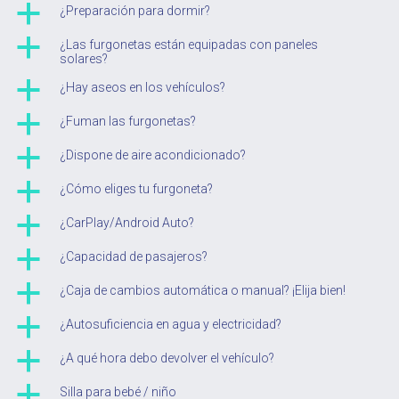
a
¿Preparación para dormir?
a
¿Las furgonetas están equipadas con paneles
solares?
a
¿Hay aseos en los vehículos?
a
¿Fuman las furgonetas?
a
¿Dispone de aire acondicionado?
a
¿Cómo eliges tu furgoneta?
a
¿CarPlay/Android Auto?
a
¿Capacidad de pasajeros?
a
¿Caja de cambios automática o manual? ¡Elija bien!
a
¿Autosuficiencia en agua y electricidad?
a
¿A qué hora debo devolver el vehículo?
a
Silla para bebé / niño