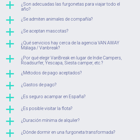
a
¿Son adecuadas las furgonetas para viajar todo el
año?
a
¿Se admiten animales de compañía?
a
¿Se aceptan mascotas?
a
¿Qué servicios hay cerca de la agencia VAN AWAY
Málaga / Vanbreak?
a
¿Por qué elegir VanBreak en lugar de Indie Campers,
Roadsurfer, Yescapa, Siesta camper, etc.?
a
¿Métodos de pago aceptados?
a
¿Gastos de pago?
a
¿Es seguro acampar en España?
a
¿Es posible visitar la flota?
a
¿Duración mínima de alquiler?
a
¿Dónde dormir en una furgoneta transformada?