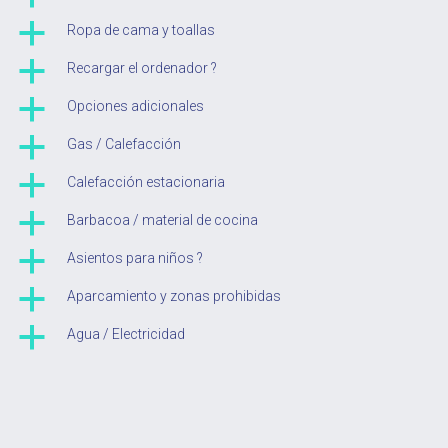
a
Ropa de cama y toallas
a
Recargar el ordenador ?
a
Opciones adicionales
a
Gas / Calefacción
a
Calefacción estacionaria
a
Barbacoa / material de cocina
a
Asientos para niños ?
a
Aparcamiento y zonas prohibidas
a
Agua / Electricidad