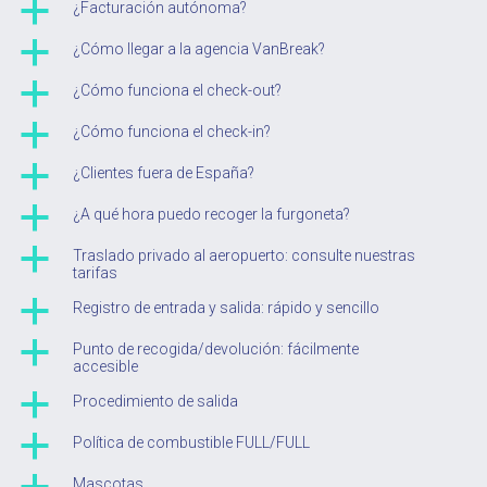
a
¿Facturación autónoma?
a
¿Cómo llegar a la agencia VanBreak?
a
¿Cómo funciona el check-out?
a
¿Cómo funciona el check-in?
a
¿Clientes fuera de España?
a
¿A qué hora puedo recoger la furgoneta?
a
Traslado privado al aeropuerto: consulte nuestras
tarifas
a
Registro de entrada y salida: rápido y sencillo
a
Punto de recogida/devolución: fácilmente
accesible
a
Procedimiento de salida
a
Política de combustible FULL/FULL
Mascotas