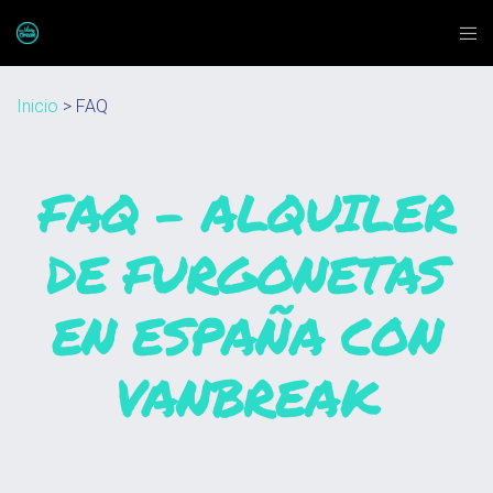
Inicio
> FAQ
FAQ – ALQUILER
DE FURGONETAS
EN ESPAÑA CON
VANBREAK