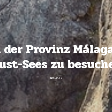
n der Provinz Málag
ust-Sees zu besuch
NO LIKES