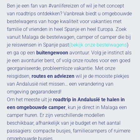
Ben je een fan van #vanlifereizen of wil je het concept
van roadtrips ontdekken? Vanbreak biedt u omgebouwde
bestelwagens van hoge kwaliteit voor vakanties met
familie of vrienden in heel Spanje en heel Europa. Zoek
vanuit Malaga de bestelwagen, camper of camper die bij
je reiswensen in Spanje past
(bekijk onze bestelwagens
)
en ga op een
buitengewoon
avontuur. Volg je instinct als
je een avonturier bent, of volg onze routes voor een goed
georganiseerde, probleemloze vakantie. Met onze
reisgidsen,
routes en adviezen
wil je de mooiste plekjes
van Andalusië niet missen… een verandering van
omgeving gegarandeerd!
Om het meeste uit je
roadtrip in Andalusië te halen in
een omgebouwde camper
, kun je direct in Malaga een
camper huren. Er zijn verschillende modellen
beschikbaar, afhankelijk van je budget en het aantal
passagiers: compacte busjes, familiecampers of ruimere
omgebouwde busjes.