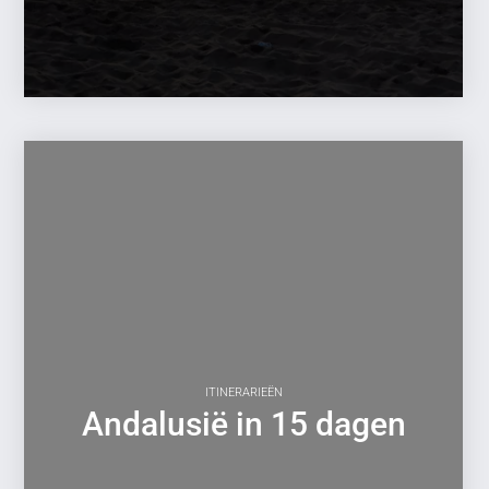
ITINERARIEËN
Andalusië in 15 dagen