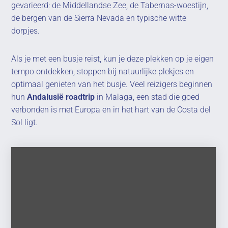
gevarieerd: de Middellandse Zee, de Tabernas-woestijn,
de bergen van de Sierra Nevada en typische witte
dorpjes.
Als je met een busje reist, kun je deze plekken op je eigen
tempo ontdekken, stoppen bij natuurlijke plekjes en
optimaal genieten van het busje. Veel reizigers beginnen
hun
Andalusië roadtrip
in Malaga, een stad die goed
verbonden is met Europa en in het hart van de Costa del
Sol ligt.